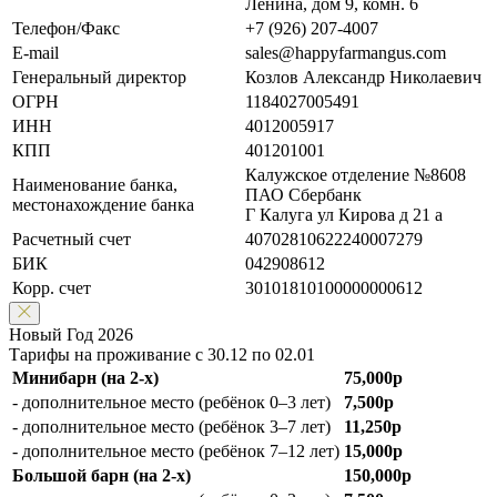
Ленина, дом 9, комн. 6
Телефон/Факс
+7 (926) 207-4007
E-mail
sales@happyfarmangus.com
Генеральный директор
Козлов Александр Николаевич
ОГРН
1184027005491
ИНН
4012005917
КПП
401201001
Калужское отделение №8608
Наименование банка,
ПАО Сбербанк
местонахождение банка
Г Калуга ул Кирова д 21 а
Расчетный счет
40702810622240007279
БИК
042908612
Корр. счет
30101810100000000612
Новый Год 2026
Тарифы на проживание с 30.12 по 02.01
Минибарн (на 2-х)
75,000р
- дополнительное место (ребёнок 0–3 лет)
7,500р
- дополнительное место (ребёнок 3–7 лет)
11,250р
- дополнительное место (ребёнок 7–12 лет)
15,000р
Большой барн (на 2-х)
150,000р