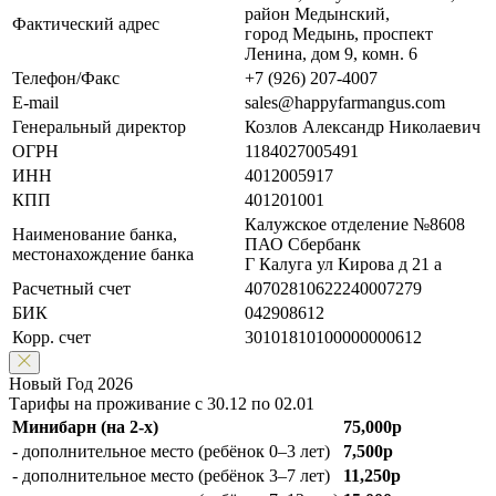
район Медынский,
Фактический адрес
город Медынь, проспект
Ленина, дом 9, комн. 6
Телефон/Факс
+7 (926) 207-4007
E-mail
sales@happyfarmangus.com
Генеральный директор
Козлов Александр Николаевич
ОГРН
1184027005491
ИНН
4012005917
КПП
401201001
Калужское отделение №8608
Наименование банка,
ПАО Сбербанк
местонахождение банка
Г Калуга ул Кирова д 21 а
Расчетный счет
40702810622240007279
БИК
042908612
Корр. счет
30101810100000000612
Новый Год 2026
Тарифы на проживание с 30.12 по 02.01
Минибарн (на 2-х)
75,000р
- дополнительное место (ребёнок 0–3 лет)
7,500р
- дополнительное место (ребёнок 3–7 лет)
11,250р